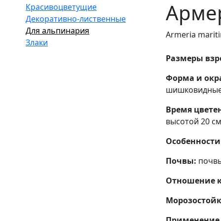
Армер
Красивоцветущие
Декоративно-лиственные
Для альпинария
Armeria mariti
Злаки
Размеры взро
Форма и окра
шишковидные 
Время цвете
высотой 20 см
Особенности 
Почвы:
почвы
Отношение к 
Морозостойк
Применение 