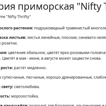
ия приморская "Nifty T
me "Nifty Thrifty"
слого растения:
подушковидный травянистый многолет
ска листьев:
листья линейные, плоские, синевато-зелё
розетки.
ния:
цветение обильное, цветёт ярко-розовыми головча
. Цветёт в мае - июне, в августе может зацвести снова.
роста:
растёт медленно.
 супесчаные, песчаные, хорошо дренированные, слабок
свету:
светолюбива.
ость:
морозостойка.
в ландшафте:
подходит для бордюров, альпинариев и 