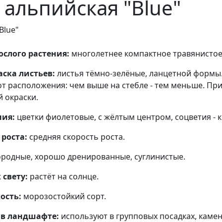
 альпийская "Blue"
"Blue"
ослого растения:
многолетнее компактное травянистое 
аска листьев:
листья тёмно-зелёные, ланцетной формы
от расположения: чем выше на стебле - тем меньше. Пр
й окраски.
ния:
цветки фиолетовые, с жёлтым центром, соцветия - к
 роста:
средняя скорость роста.
родные, хорошо дренированные, суглинистые.
 свету:
растёт на солнце.
ость:
морозостойкий сорт.
 в ландшафте:
используют в групповых посадках, камен