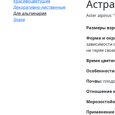
Астра
Красивоцветущие
Декоративно-лиственные
Для альпинария
Aster alpinus 
Злаки
Размеры взр
Форма и окр
зависимости 
не теряя свое
Время цвете
Особенности
Почвы:
плодо
Отношение к
Морозостойк
Применение