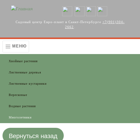
Перейти к основному содержанию
Садовый центр Евро-плант в Санкт-Петербурге
+7(901)304-
2662
.
МЕНЮ
Хвойные растения
Лиственные деревья
Лиственные кустарники
Вересковые
Водные растения
Многолетники
Вернуться назад