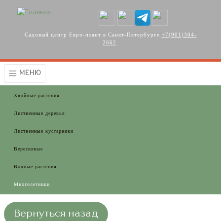
Перейти к основному содержанию
Садовый центр Евро-плант в Санкт-Петербурге
+7(901)304-
2662
.
МЕНЮ
Хвойные растения
Лиственные деревья
Лиственные кустарники
Вересковые
Водные растения
Многолетники
Вернуться назад