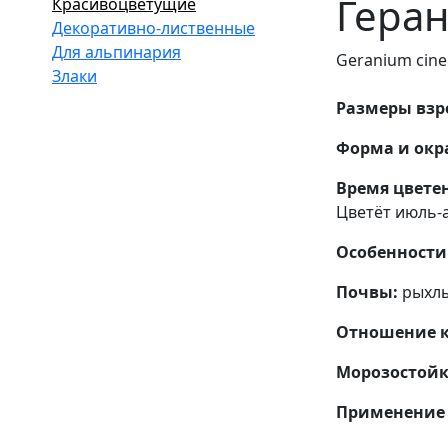
Геран
Красивоцветущие
Декоративно-лиственные
Для альпинария
Geranium cine
Злаки
Размеры взро
Форма и окра
Время цвете
Цветёт июль-а
Особенности 
Почвы:
рыхлы
Отношение к 
Морозостойк
Применение 