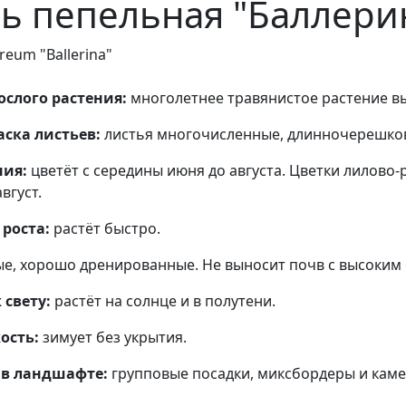
ь пепельная "Баллери
reum "Ballerina"
слого растения:
многолетнее травянистое растение вы
ска листьев:
листья многочисленные, длинночерешковые
ния:
цветёт с середины июня до августа. Цветки лилово
вгуст.
роста:
растёт быстро.
е, хорошо дренированные. Не выносит почв с высоким
свету:
растёт на солнце и в полутени.
ость:
зимует без укрытия.
в ландшафте:
групповые посадки, миксбордеры и каме