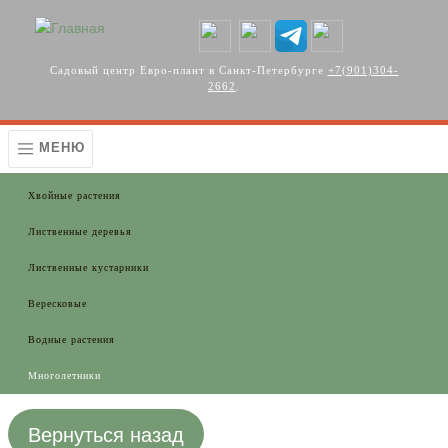
Перейти к основному содержанию
Садовый центр Евро-плант в Санкт-Петербурге
+7(901)304-
2662
.
МЕНЮ
Хвойные растения
Лиственные деревья
Лиственные кустарники
Вересковые
Водные растения
Многолетники
Вернуться назад