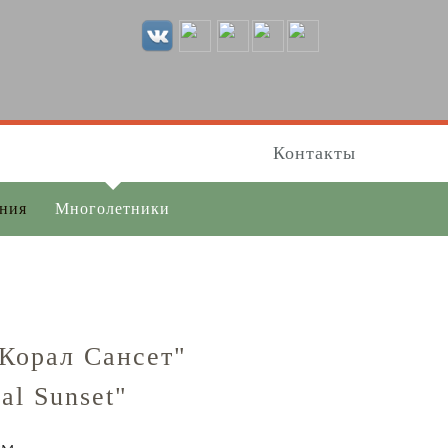
Контакты
ения
Многолетники
Корал Сансет"
ral Sunset"