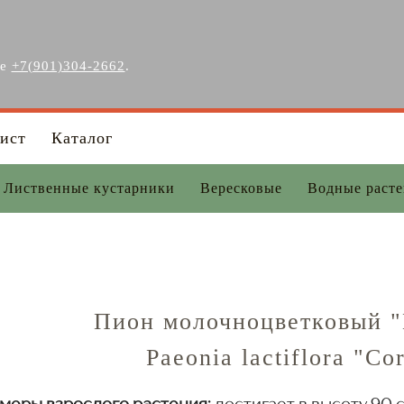
ге
+7(901)304-2662
.
ист
Каталог
Лиственные кустарники
Вересковые
Водные раст
Пион молочноцветковый "
Paeonia lactiflora "Co