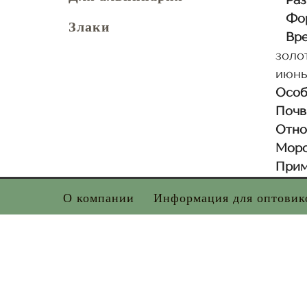
Раз
Фор
Злаки
Вре
золо
июнь
Особ
Почв
Отно
Моро
Прим
О компании
Информация для оптовик