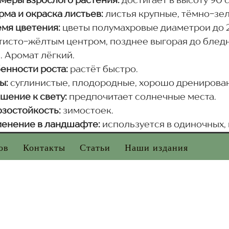
меры взрослого растения:
достигает в высоту 90 с
ма и окраска листьев:
листья крупные, тёмно-зе
мя цветения:
цветы полумахровые диаметрои до 2
тисто-жёлтым центром, позднее выгорая до бледн
. Аромат лёгкий.
енности роста:
растёт быстро.
ы:
суглинистые, плодородные, хорошо дренирова
шение к свету:
предпочитает солнечные места.
зостойкость:
зимостоек.
енение в ландшафте:
используется в одиночных, 
ов
Контакты
Статьи
Наши издания