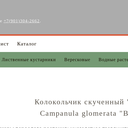
ге
+7(901)304-2662
.
лист
Каталог
Лиственные кустарники
Вересковые
Водные раст
Колокольчик скученный 
Campanula glomerata "B