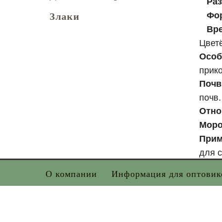
Раз
Фор
Злаки
Вр
Цвет
Особ
прико
Поч
почв.
Отно
Моро
Прим
для с
О компании
Информация для оптовик