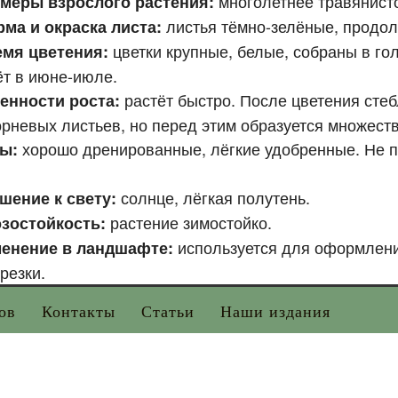
многолетнее травянисто
меры взрослого растения:
листья тёмно-зелёные, продол
ма и окраска листа:
цветки крупные, белые, собраны в го
емя цветения:
ёт в июне-июле.
растёт быстро. После цветения сте
енности роста:
рневых листьев, но перед этим образуется множеств
хорошо дренированные, лёгкие удобренные. Не 
вы:
солнце, лёгкая полутень.
шение к свету:
растение зимостойко.
зостойкость:
используется для оформлени
енение в ландшафте:
резки.
ов
Контакты
Статьи
Наши издания