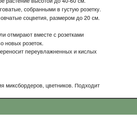
е растение высотой до 40-60 см.
говатые, собранными в густую розетку.
ловчатые соцветия, размером до 20 см.
бли отмирают вместе с розетками
о новых розеток.
переносит переувлажненных и кислых
я миксбордеров, цветников. Подходит