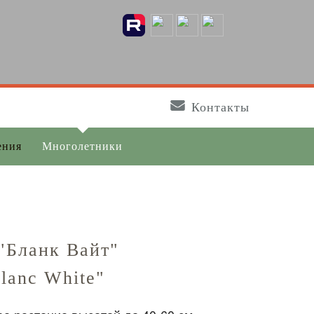
Контакты
ения
Многолетники
"Бланк Вайт"
lanc White"