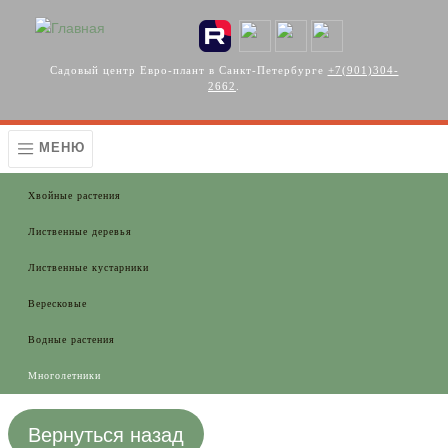
Перейти к основному содержанию
Садовый центр Евро-плант в Санкт-Петербурге
+7(901)304-
2662
.
МЕНЮ
Хвойные растения
Лиственные деревья
Лиственные кустарники
Вересковые
Водные растения
Многолетники
Вернуться назад