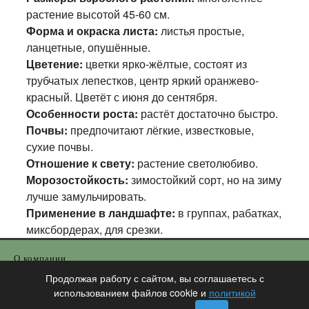
растение высотой 45-60 см.
Форма и окраска листа:
листья простые,
ланцетные, опушённые.
Цветение:
цветки ярко-жёлтые, состоят из
трубчатых лепестков, центр яркий оранжево-
красный. Цветёт с июня до сентября.
Особенности роста:
растёт достаточно быстро.
Почвы:
предпочитают лёгкие, известковые,
сухие почвы.
Отношение к свету:
растение светолюбиво.
Морозостойкость:
зимостойкий сорт, но на зиму
лучше замульчировать.
Применение в ландшафте:
в группах, рабатках,
миксбордерах, для срезки.
О компании
Информация для оптовиков
Продолжая работу с сайтом, вы соглашаетесь с
использованием файлов cookie и
политикой
Контакты