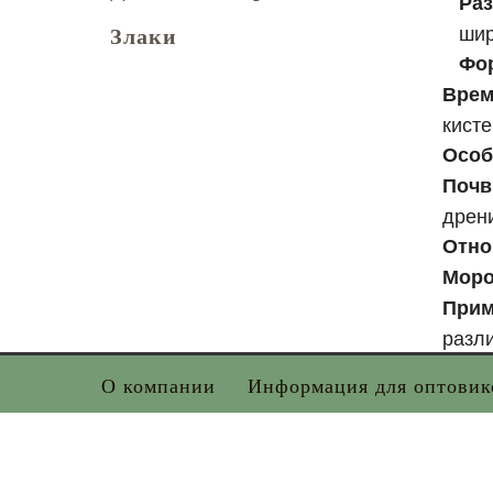
Раз
шир
Злаки
Фор
Врем
кисте
Особ
Почв
дрен
Отно
Моро
Прим
разли
О компании
Информация для оптовик