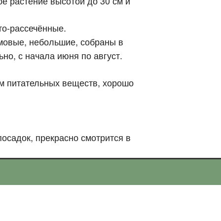
е растение высотой до 30 см и
то-рассечённые.
мовые, небольшие, собраны в
но, с начала июня по август.
м питательных веществ, хорошо
осадок, прекрасно смотрится в