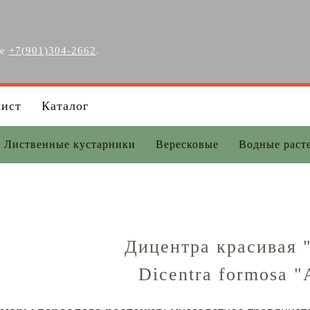
ге
+7(901)304-2662
.
лист
Каталог
Лиственные кустарники
Вересковые
Водные раст
Дицентра красивая 
Dicentra formosa "