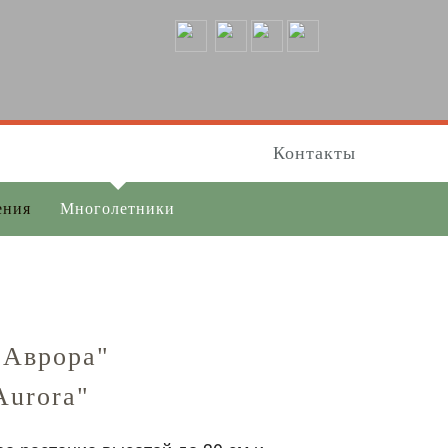
Контакты
ения
Многолетники
"Аврора"
Aurora"