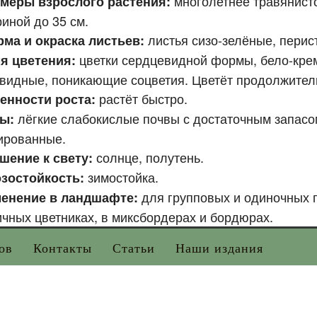
многолетнее травянисто
меры взрослого растения:
иной до 35 см.
листья сизо-зелёные, перис
ма и окраска листьев:
цветки сердцевидной формы, бело-кре
я цветения:
видные, поникающие соцветия. Цветёт продолжитель
растёт быстро.
енности роста:
лёгкие слабокислые почвы с достаточным запасо
ы:
ированные.
солнце, полутень.
шение к свету:
зимостойка.
зостойкость:
для групповых и одиночных п
енение в ландшафте:
чных цветниках, в миксбордерах и бордюрах.
ов
Контакты
Статьи
Наши издания