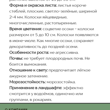
Форма и окраска листа:
листья короче
стеблей, плоские, светло-зелёные, шириной
2-4 мм. Колоски яйцевидные,
многочисленные, растопыренные.
Время цветения:
соцветие осоки - колоски
размером от 5 до 10 см. Колоски появляются
в июне-июле. Как многие осоки, сохраняет
декоративность до поздней осени.
Особенности роста:
не агрессивна.
Почвы:
не требует плодородных почв. Не
боится вымокания.
Отношение к свету:
предпочитает лёгкое
ажурное затенение.
Морозостойкость:
морозостойка.
Применение в ландшафте:
эффектно
смотрится у водоёмов, одиночно или
группами, в рокариях.
О компании