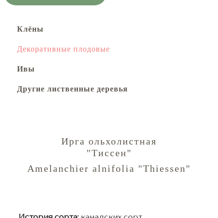
Клёны
Декоративные плодовые
Ивы
Другие лиственные деревья
Ирга ольхолистная
"Тиссен"
Amelanchier alnifolia "Thiessen"
История сорта:
канадских сорт,