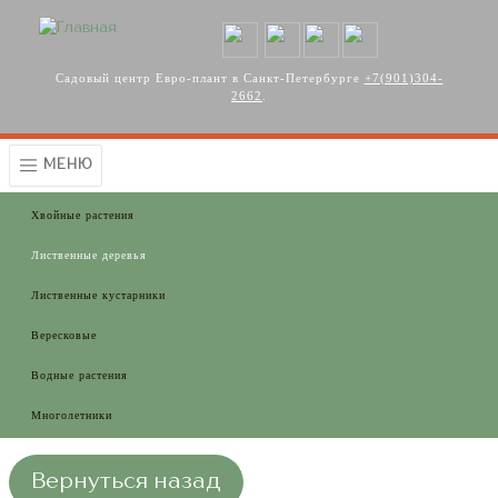
Перейти к основному содержанию
Садовый центр Евро-плант в Санкт-Петербурге
+7(901)304-
2662
.
МЕНЮ
Хвойные растения
Лиственные деревья
Лиственные кустарники
Вересковые
Водные растения
Многолетники
Вернуться назад