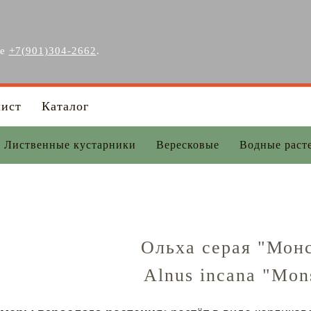
ге
+7(901)304-2662
.
лист
Каталог
Лиственные кустарники
Вересковые
Водные раст
Ольха серая "Мон
Alnus incana "Mon