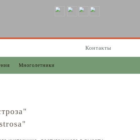
Контакты
ения
Многолетники
строза"
strosa"