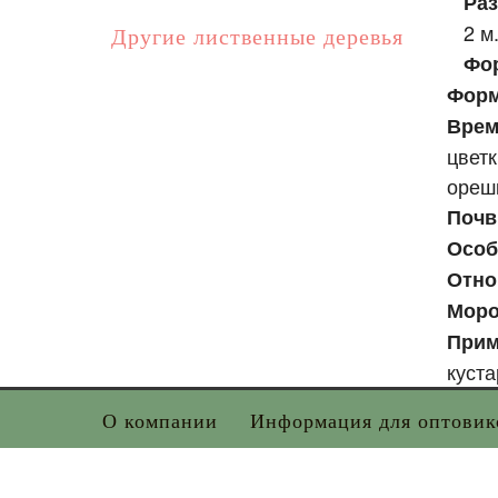
Раз
2 м
Другие лиственные деревья
Фо
Форм
Врем
цвет
ореш
Поч
Особ
Отно
Моро
Прим
куст
О компании
Информация для оптовик