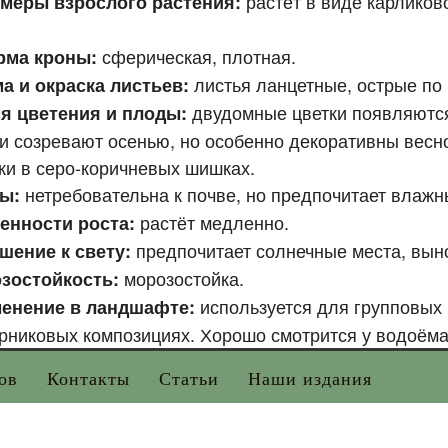
растёт в виде
карликов
меры взрослого растения:
.
сферическая, плотная.
рма кроны:
листья ланцетные, острые по 
а и окраска листьев:
двудомные цветки появляются
я цветения и плоды:
ки созревают осенью, но особенно декоративны весн
ки в серо-коричневых шишках.
нетребовательна к почве, но предпочитает влаж
вы:
растёт медленно.
енности роста:
предпочитает солнечные места, выно
шение к свету:
морозостойка.
зостойкость:
используется для групповых
енение в ландшафте:
арниковых композициях. Хорошо смотрится у водоёма
ов
Контакты
Статьи
Наши издания