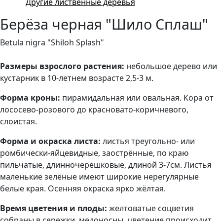
Другие лиственные деревья
Берёза черная "Шило Сплаш"
Betula nigra "Shiloh Splash"
Размеры взрослого растения:
небольшое дерево или
кустарник в 10-летнем возрасте 2,5-3 м.
Форма кроны:
пирамидальная или овальная. Кора от
лососево-розового до красновато-коричневого,
слоистая.
Форма и окраска листа:
листья треугольно- или
ромбически-яйцевидные, заострённые, по краю
пильчатые, длинночерешковые, длиной 3-7см. Листья
маленькие зелёные имеют широкие нерегулярные
белые края. Осенняя окраска ярко жёлтая.
Время цветения и плоды:
желтоватые соцветия
собраны в сережки, медоносны, цветение происходит