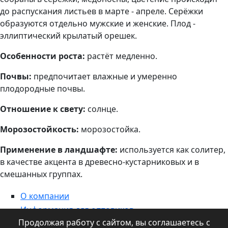
до распускания листьев в марте - апреле. Серёжки
образуются отдельно мужские и женские. Плод -
эллиптический крылатый орешек.
Особенности роста:
растёт медленно.
Почвы:
предпочитает влажные и умеренно
плодородные почвы.
Отношение к свету:
солнце.
Морозостойкость:
морозостойка.
Применение в ландшафте:
используется как солитер,
в качестве акцента в древесно-кустарниковых и в
смешанных группах.
О компании
Информация для оптовиков
Продолжая работу с сайтом, вы соглашаетесь с
Контакты