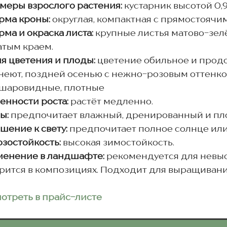
меры взрослого растения:
кустарник высотой 0,9-
рма кроны:
округлая, компактная с прямостоячи
ма и окраска листа:
крупные листья матово-зе
атым краем.
я цветения и плоды:
цветение обильное и продо
неют, поздней осенью с нежно-розовым оттенко
шаровидные, плотные
енности роста:
растёт медленно.
ы:
предпочитает влажный, дренированный и пл
шение к свету:
предпочитает полное солнце или
зостойкость:
высокая зимостойкость.
енение в ландшафте:
рекомендуется для невыс
рится в композициях. Подходит для выращивани
отреть в прайс-листе