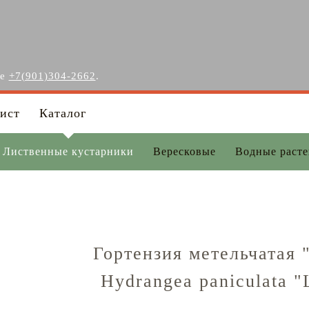
ге
+7(901)304-2662
.
ист
Каталог
Лиственные кустарники
Вересковые
Водные раст
Гортензия метельчатая 
Hydrangea paniculata "L