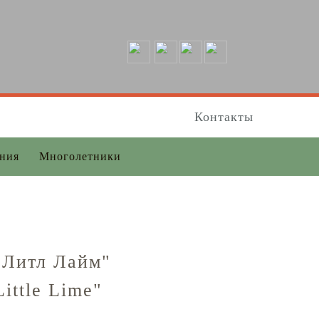
Контакты
ения
Многолетники
"Литл Лайм"
ittle Lime"