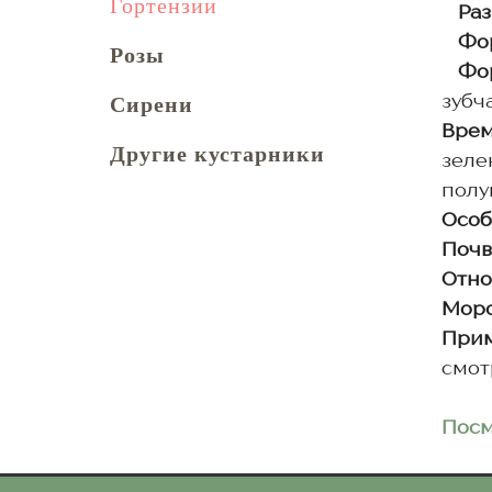
Гортензии
Раз
Фо
Розы
Фор
Сирени
зубч
Врем
Другие кустарники
зеле
полу
Особ
Почв
Отно
Моро
Прим
смот
Посм