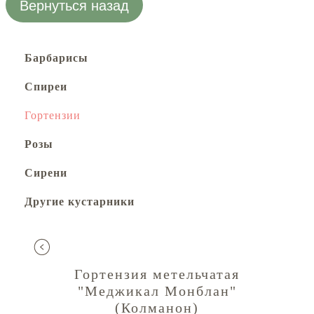
Вернуться назад
Барбарисы
Спиреи
Гортензии
Розы
Сирени
Другие кустарники
Гортензия метельчатая
"Меджикал Монблан"
(Колманон)