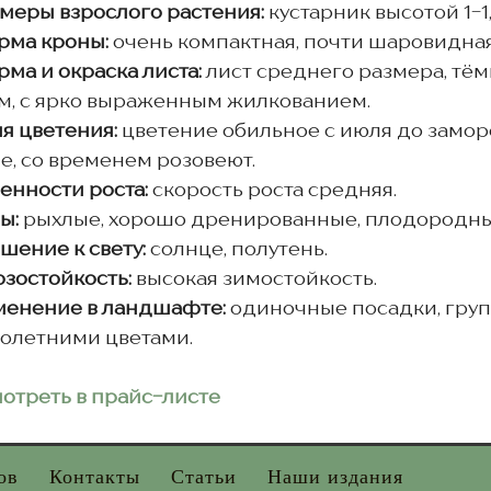
меры взрослого растения:
кустарник высотой 1-1,
рма кроны:
очень компактная, почти шаровидная
ма и окраска листа:
лист среднего размера, тём
м, с ярко выраженным жилкованием.
я цветения:
цветение обильное с июля до замор
е, со временем розовеют.
енности роста:
скорость роста средняя.
ы:
рыхлые, хорошо дренированные, плодородные
шение к свету:
солнце, полутень.
зостойкость:
высокая зимостойкость.
енение в ландшафте:
одиночные посадки, груп
олетними цветами.
отреть в прайс-листе
ов
Контакты
Статьи
Наши издания