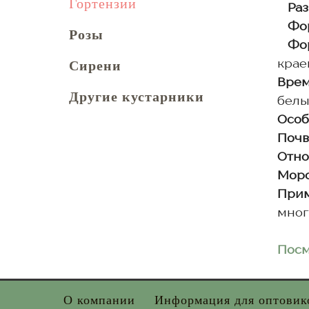
Гортензии
Раз
Фо
Розы
Фор
Сирени
крае
Врем
Другие кустарники
белы
Особ
Почв
Отно
Моро
Прим
мног
Посм
О компании
Информация для оптовик