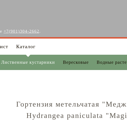
ге
+7(901)304-2662
.
ист
Каталог
Лиственные кустарники
Вересковые
Водные раст
Гортензия метельчатая "Мед
Hydrangea paniculata "Magi