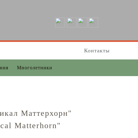
Контакты
ения
Многолетники
жикал Маттерхорн"
cal Matterhorn"