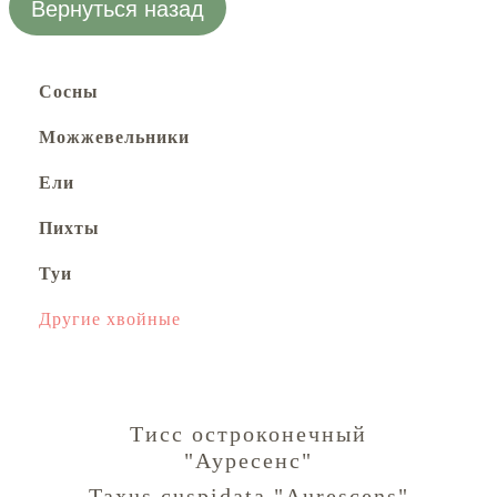
Вернуться назад
Сосны
Можжевельники
Ели
Пихты
Туи
Другие хвойные
Тисс остроконечный
"Ауресенс"
Taxus cuspidata "Aurescens"