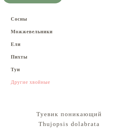
Сосны
Можжевельники
Ели
Пихты
Туи
Другие хвойные
Туевик поникающий
Thujopsis dolabrata