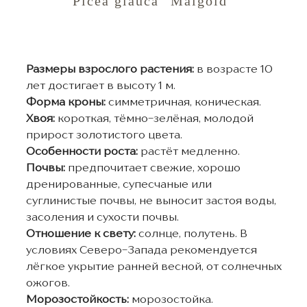
Picea glauca "Maigold"
Размеры взрослого растения:
в возрасте 10
лет достигает в высоту 1 м.
Форма кроны:
симметричная, коническая.
Хвоя:
короткая, тёмно-зелёная, молодой
прирост золотистого цвета.
Особенности роста:
растёт медленно.
Почвы:
предпочитает свежие, хорошо
дренированные, супесчаные или
суглинистые почвы, не выносит застоя воды,
засоления и сухости почвы.
Отношение к свету:
солнце, полутень. В
условиях Северо-Запада рекомендуется
лёгкое укрытие ранней весной, от солнечных
ожогов.
Морозостойкость:
морозостойка.