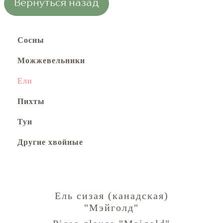
Вернуться назад
Сосны
Можжевельники
Ели
Пихты
Туи
Другие хвойные
Ель сизая (канадская)
"Мэйголд"