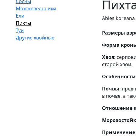
Пихта
Сосны
Можжевельники
Ели
Abies koreana 
Пихты
Туи
Размеры взро
Другие хвойные
Форма крон
Хвоя:
серпови
старой хвои.
Особенности 
Почвы:
предп
в почве, а так
Отношение к 
Морозостойк
Применение 