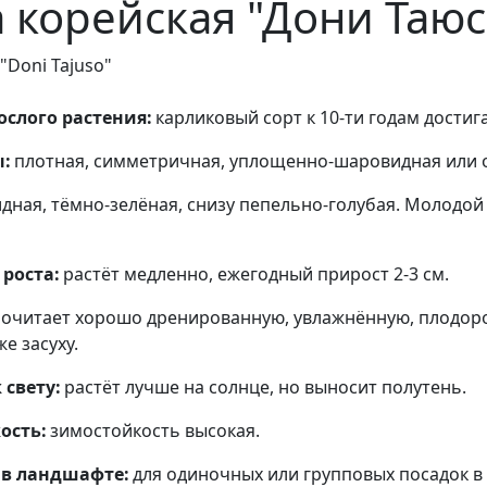
 корейская "Дони Таюс
"Doni Tajuso"
слого растения:
карликовый сорт к 10-ти годам достига
ы:
плотная, симметричная, уплощенно-шаровидная или 
дная, тёмно-зелёная, снизу пепельно-голубая. Молодой
роста:
растёт медленно, ежегодный прирост 2-3 см.
очитает хорошо дренированную, увлажнённую, плодоро
же засуху.
свету:
растёт лучше на солнце, но выносит полутень.
ость:
зимостойкость высокая.
в ландшафте:
для одиночных или групповых посадок в