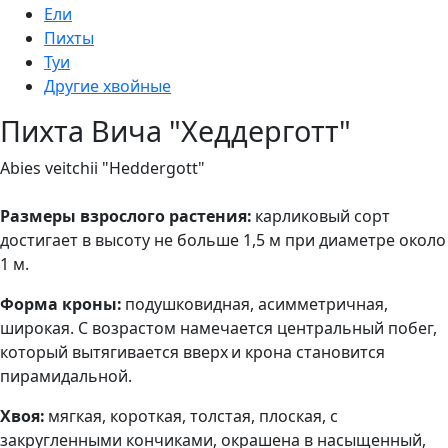
Ели
Пихты
Туи
Другие хвойные
Пихта Вича "Хеддерготт"
Abies veitchii "Heddergott"
Размеры взрослого растения:
карликовый сорт
достигает в высоту не больше 1,5 м при диаметре около
1 м.
Форма кроны:
подушковидная, асимметричная,
широкая. С возрастом намечается центральный побег,
который вытягивается вверх и крона становится
пирамидальной.
Хвоя:
мягкая, короткая, толстая, плоская, с
закругленными кончиками, окрашена в насыщенный,