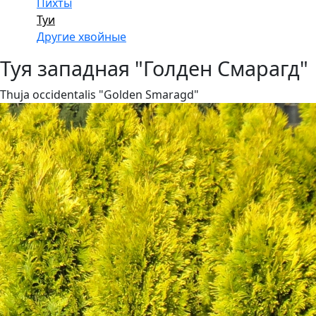
Пихты
Туи
Другие хвойные
Туя западная "Голден Смарагд"
Thuja occidentalis "Golden Smaragd"