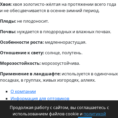
Хвоя:
хвоя золотисто-жёлтая на протяжении всего года
и не обесцвечивается в осенне-зимний период.
Плоды:
не плодоносит.
Почвы:
нуждается в плодородных и влажных почвах.
Особенности роста:
медленнорастущая.
Отношение к свету:
солнце, полутень.
Морозостойкость:
морозоустойчива.
Применение в ландшафте:
используется в одиночных
посадках, в группах, живых изгородях, аллеях.
О компании
Информация для оптовиков
Контакты
Продолжая работу с сайтом, вы соглашаетесь с
Статьи
использованием файлов cookie и
политикой