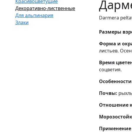
Дарм
Красивоцветущие
Декоративно-лиственные
Для альпинария
Darmera pelta
Злаки
Размеры взро
Форма и окр
листьев. Осе
Время цвете
соцветия.
Особенности 
Почвы:
рыхлы
Отношение к 
Морозостойк
Применение