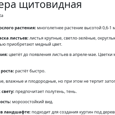
ера щитовидная
ta
слого растения:
многолетнее растение высотой 0,6-1 м
аска листьев:
листья крупные, светло-зелёные, округлы
нью приобретают медный цвет.
ния:
цветёт до появления листьев в апреле-мае. Цветки
роста:
растёт быстро.
е, влажные и плодородные, но при этом не терпит зато
свету:
предпочитает полутень, тень.
ость:
морозостойкий вид.
 в ландшафте:
подходит для создания куртин под дере