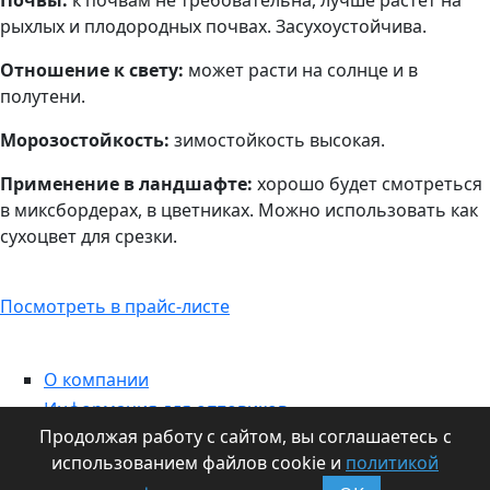
Почвы:
к почвам не требовательна, лучше растёт на
рыхлых и плодородных почвах. Засухоустойчива.
Отношение к свету:
может расти на солнце и в
полутени.
Морозостойкость:
зимостойкость высокая.
Применение в ландшафте:
хорошо будет смотреться
в миксбордерах, в цветниках. Можно использовать как
сухоцвет для срезки.
Посмотреть в прайс-листе
О компании
Информация для оптовиков
Продолжая работу с сайтом, вы соглашаетесь с
Контакты
использованием файлов cookie и
политикой
Статьи