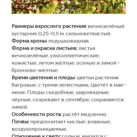
Размеры взрослого растения:
вечнозелёный
кустарник 0,25-0,5 м, сильноветвистый.
Форма кроны:
подушковидная.
Форма и окраска листьев:
листья
вечнозелёные, узкоэллиптические,
кожистые, летом жёлтые, осенью и зимой -
бронзово-жёлтые.
Время цветения и плоды:
цветки растения
багровые, с тремя лепестками. Цветёт в мае-
июне. Плоды съедобные, шаровидные,
чёрные, созревают в сентябре, сохраняются
зимой.
Особенности роста:
растёт медленно.
Почвы:
предпочитает кислые, влажные,
воздухопроницаемые.
Отношение к свету:
солнце, мирится с