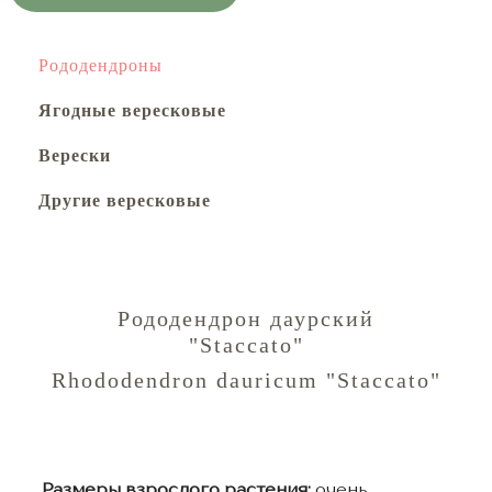
Рододендроны
Ягодные вересковые
Верески
Другие вересковые
Рододендрон даурский
"Staccato"
Rhododendron dauricum "Staccato"
Размеры взрослого растения:
очень