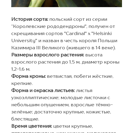
История сорта:
польский сорт из серии
“Королевские рододендроны", получен от
скрещивания сортов "Cardinal" x "Helsinki
University" и назван в честь короля Польши
Казимира III Великого (жившего в 14 веке).
Размеры взрослого растения:
высота
взрослого растения до 1,5 м, диаметр кроны
1,2-1,6 м.
Форма кроны:
ветвистая, побеги жёсткие,
крепкие.
Форма и окраска листьев:
листья
узкоэллиптические; молодые листочки с
небольшим опушением, взрослые тёмно-
зелёные; достаточно крупные, кожистые,
блестящие.
Время цветения:
цветки крупные,