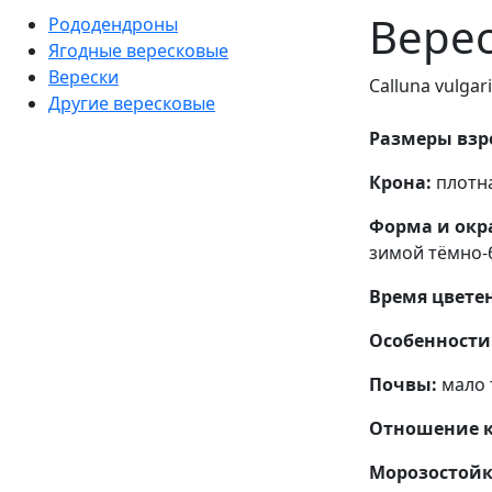
Верес
Рододендроны
Ягодные вересковые
Верески
Calluna vulgari
Другие вересковые
Размеры взро
Крона:
плотна
Форма и окра
зимой тёмно-
Время цвете
Особенности 
Почвы:
мало 
Отношение к 
Морозостойк