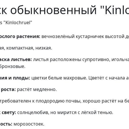
к обыкновенный "Kinlo
s "Kinlochruel"
слого растения:
вечнозелёный кустарничек высотой до
я, компактная, низкая.
ска листьев:
листья расположены супротивно, игольча
бронзовые.
ния и плоды:
цветки белые махровые. Цветёт с начала а
роста:
растёт медленно.
требователен к плодородию почвы, хорошо растёт на б
свету:
солнцелюбив, но мирится с лёгкой тенью.
ость:
морозостоек.