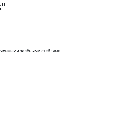
s"
рученными зелёными стеблями.