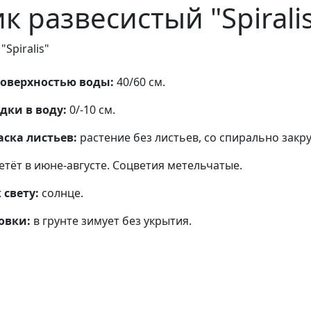
к развесистый "Spirali
"Spiralis"
поверхностью воды:
40/60 см.
дки в воду:
0/-10 см.
аска листьев:
растение без листьев, со спирально зак
етёт в июне-августе. Соцветия метельчатые.
 свету:
солнце.
овки:
в грунте зимует без укрытия.