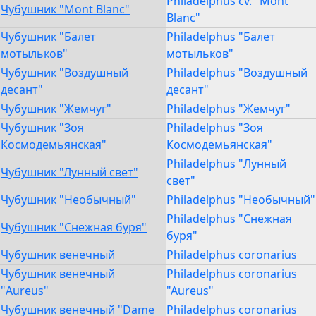
Philadelphus cv. "Mont
Чубушник "Mont Blanc"
Blanc"
Чубушник "Балет
Philadelphus "Балет
мотыльков"
мотыльков"
Чубушник "Воздушный
Philadelphus "Воздушный
десант"
десант"
Чубушник "Жемчуг"
Philadelphus "Жемчуг"
Чубушник "Зоя
Philadelphus "Зоя
Космодемьянская"
Космодемьянская"
Philadelphus "Лунный
Чубушник "Лунный свет"
свет"
Чубушник "Необычный"
Philadelphus "Необычный"
Philadelphus "Снежная
Чубушник "Снежная буря"
буря"
Чубушник венечный
Philadelphus coronarius
Чубушник венечный
Philadelphus coronarius
"Aureus"
"Aureus"
Чубушник венечный "Dame
Philadelphus coronarius