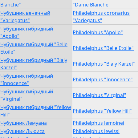
Blanche"
"Dame Blanche"
Чубушник венечный
Philadelphus coronarius
"Variegatus"
"Variegatus"
Чубушник гибридный
Philadelphus "Apollo"
"Apollo"
Чубушник гибридный "Belle
Philadelphus "Belle Etoile"
Etoile"
Чубушник гибридный "Bialy
Philadelphus "Bialy Karzel"
Karzel"
Чубушник гибридный
Philadelphus "Innocence"
"Innocence"
Чубушник гибридный
Philadelphus "Virginal"
"Virginal"
Чубушник гибридный "Yellow
Philadelphus "Yellow Hill"
Hill"
Чубушник Лемуана
Philadelphus lemoinei
Чубушник Льюиса
Philadelphus lewissi