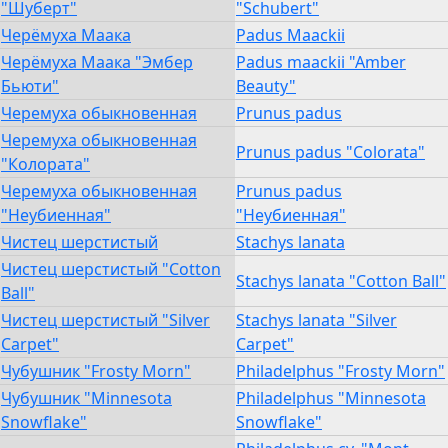
"Шуберт"
"Schubert"
Черёмуха Маака
Padus Maackii
Черёмуха Маака "Эмбер
Padus maackii "Amber
Бьюти"
Beauty"
Черемуха обыкновенная
Prunus padus
Черемуха обыкновенная
Prunus padus "Colorata"
"Колората"
Черемуха обыкновенная
Prunus padus
"Неубиенная"
"Неубиенная"
Чистец шерстистый
Stachys lanata
Чистец шерстистый "Cotton
Stachys lanata "Cotton Ball"
Ball"
Чистец шерстистый "Silver
Stachys lanata "Silver
Carpet"
Carpet"
Чубушник "Frosty Morn"
Philadelphus "Frosty Morn"
Чубушник "Minnesota
Philadelphus "Minnesota
Snowflake"
Snowflake"