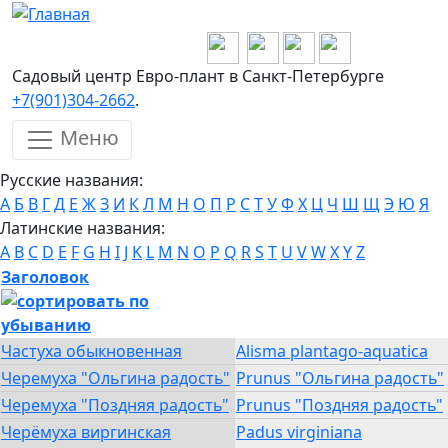
Перейти к основному содержанию
Садовый центр Евро-плант в Санкт-Петербурге
+7(901)304-2662
.
Меню
Русские названия:
А
Б
В
Г
Д
Е
Ж
З
И
К
Л
М
Н
О
П
Р
С
Т
У
Ф
Х
Ц
Ч
Ш
Щ
Э
Ю
Я
Латинские названия:
A
B
C
D
E
F
G
H
I
J
K
L
M
N
O
P
Q
R
S
T
U
V
W
X
Y
Z
Заголовок
Частуха обыкновенная
Alisma plantago-aquatica
Черемуха "Ольгина радость"
Prunus "Ольгина радость"
Черемуха "Поздняя радость"
Prunus "Поздняя радость"
Черёмуха виргинская
Padus virginiana