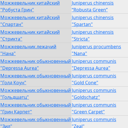
Можжевельник китайский
Juniperus chinensis
"Робуста Грин"
“Robusta Green”
Можжевельник китайский
Juniperus chinensis
"Спартан"
"Spartan"
Можжевельник китайский
Juniperus chinensis
"Стрикта"
"Stricta"
Можжевельник лежачий
Juniperus procumbens
"Нана"
"Nana"
Можжевельник обыкновенный
Juniperus communis
"Depressa Aurea"
"Depressa Aurea"
Можжевельник обыкновенный
Juniperus communis
"Голд Коун"
"Gold Cone"
Можжевельник обыкновенный
Juniperus communis
"Гольдшатц"
"Goldschatz"
Можжевельник обыкновенный
Juniperus communis
"Грин Карпет"
"Green Carpet"
Можжевельник обыкновенный
Juniperus communis
"Зил"
"Zeal"