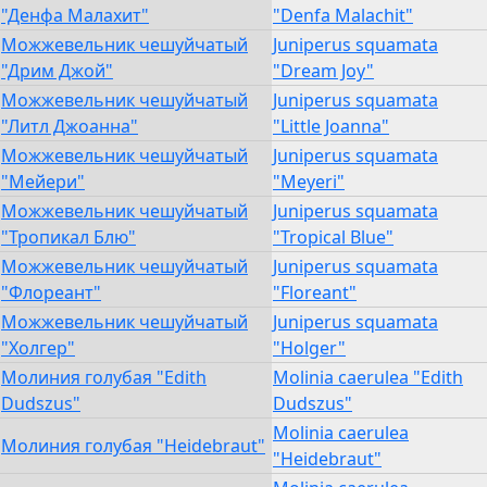
"Денфа Малахит"
"Denfa Malachit"
Можжевельник чешуйчатый
Juniperus squamata
"Дрим Джой"
"Dream Joy"
Можжевельник чешуйчатый
Juniperus squamata
"Литл Джоанна"
"Little Joanna"
Можжевельник чешуйчатый
Juniperus squamata
"Мейери"
"Meyeri"
Можжевельник чешуйчатый
Juniperus squamata
"Тропикал Блю"
"Tropical Blue"
Можжевельник чешуйчатый
Juniperus squamata
"Флореант"
"Floreant"
Можжевельник чешуйчатый
Juniperus squamata
"Холгер"
"Holger"
Молиния голубая "Edith
Molinia caerulea "Edith
Dudszus"
Dudszus"
Molinia caerulea
Молиния голубая "Heidebraut"
"Heidebraut"