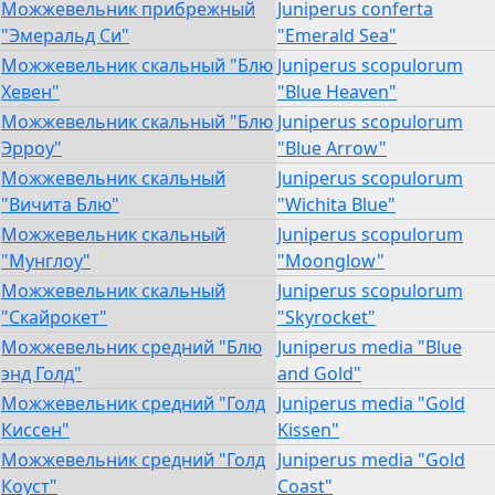
Можжевельник прибрежный
Juniperus conferta
"Эмеральд Си"
"Emerald Sea"
Можжевельник скальный "Блю
Juniperus scopulorum
Хевен"
"Blue Heaven"
Можжевельник скальный "Блю
Juniperus scopulorum
Эрроу"
"Blue Arrow"
Можжевельник скальный
Juniperus scopulorum
"Вичита Блю"
"Wichita Blue"
Можжевельник скальный
Juniperus scopulorum
"Мунглоу"
"Moonglow"
Можжевельник скальный
Juniperus scopulorum
"Скайрокет"
"Skyrocket"
Можжевельник средний "Блю
Juniperus media "Blue
энд Голд"
and Gold"
Можжевельник средний "Голд
Juniperus media "Gold
Киссен"
Kissen"
Можжевельник средний "Голд
Juniperus media "Gold
Коуст"
Coast"