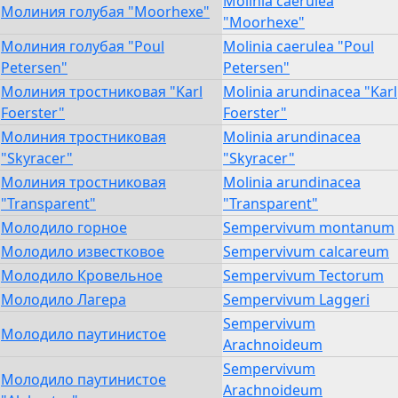
Molinia caerulea
Молиния голубая "Moorhexe"
"Moorhexe"
Молиния голубая "Poul
Molinia caerulea "Poul
Petersen"
Petersen"
Молиния тростниковая "Karl
Molinia arundinacea "Karl
Foerster"
Foerster"
Молиния тростниковая
Molinia arundinacea
"Skyracer"
"Skyracer"
Молиния тростниковая
Molinia arundinacea
"Transparent"
"Transparent"
Молодило горное
Sempervivum montanum
Молодило известковое
Sempervivum calcareum
Молодило Кровельное
Sempervivum Tectorum
Молодило Лагера
Sempervivum Laggeri
Sempervivum
Молодило паутинистое
Arachnoideum
Sempervivum
Молодило паутинистое
Arachnoideum