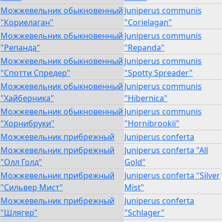
Можжевельник обыкновенный
Juniperus communis
"Кориелаган"
"Corielagan"
Можжевельник обыкновенный
Juniperus communis
"Репанда"
"Repanda"
Можжевельник обыкновенный
Juniperus communis
"Спотти Спредер"
"Spotty Spreader"
Можжевельник обыкновенный
Juniperus communis
"Хайберника"
"Hibernica"
Можжевельник обыкновенный
Juniperus communis
"Хорнибруки"
"Hornibrookii"
Можжевельник прибрежный
Juniperus conferta
Можжевельник прибрежный
Juniperus conferta "All
"Олл Голд"
Gold"
Можжевельник прибрежный
Juniperus conferta "Silver
"Сильвер Мист"
Mist"
Можжевельник прибрежный
Juniperus conferta
"Шлягер"
"Schlager"