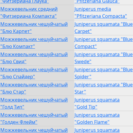
"Фитзериана Глаука"
"Pfitzeriana Glauca"
Можжевельник средний
Juniperus media
"Фитзериана Компакта"
"Pfitzeriana Compacta"
Можжевельник чешуйчатый
Juniperus squamata "Blue
"Блю Карпет"
Carpet"
Можжевельник чешуйчатый
Juniperus squamata "Blue
"Блю Компакт"
Compact"
Можжевельник чешуйчатый
Juniperus squamata "Blue
"Блю Свид"
Swede"
Можжевельник чешуйчатый
Juniperus squamata "Blue
"Блю Спайдер"
Spider"
Можжевельник чешуйчатый
Juniperus squamata "Blue
"Блю Стар"
Star"
Можжевельник чешуйчатый
Juniperus squamata
"Голд Тип"
"Gold Tip"
Можжевельник чешуйчатый
Juniperus squamata
"Голден Флейм"
"Golden Flame"
Можжевельник чешуйчатый
Juniperus squamata