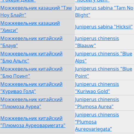
Можжевельник казацкий "Тэм
Juniperus sabina "Tam No
Ноу Блайт"
Blight"
Можжевельник казацкий
Juniperus sabina "Hicksii"
"Хикси"
Можжевельник китайский
Juniperus chinensis
"Блаув"
"Blaauw"
Можжевельник китайский
Juniperus chinensis "Blue
"Блю Альпс"
Alps"
Можжевельник китайский
Juniperus chinensis "Blue
"Блю Поинт"
Point"
Можжевельник китайский
Juniperus chinensis
"Куривао Голд"
"Kuriwao Gold"
Можжевельник китайский
Juniperus chinensis
"Плюмоза Ауреа"
"Plumosa Aurea"
Juniperus chinensis
Можжевельник китайский
“Plumosa
"Плюмоза Ауреовариегата"
Aureovariegata”