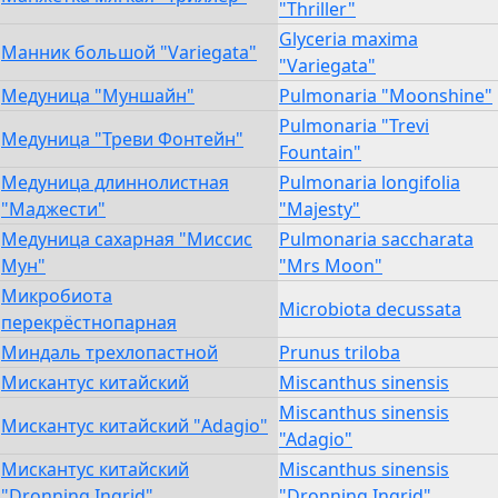
"Thriller"
Glyceria maxima
Манник большой "Variegata"
"Variegata"
Медуница "Муншайн"
Pulmonaria "Moonshine"
Pulmonaria "Trevi
Медуница "Треви Фонтейн"
Fountain"
Медуница длиннолистная
Pulmonaria longifolia
"Маджести"
"Majestу"
Медуница сахарная "Миссис
Pulmonaria saccharata
Мун"
"Mrs Moon"
Микробиота
Microbiota decussata
перекрёстнопарная
Миндаль трехлопастной
Prunus triloba
Мискантус китайский
Miscanthus sinensis
Miscanthus sinensis
Мискантус китайский "Adagio"
"Adagio"
Мискантус китайский
Miscanthus sinensis
"Dronning Ingrid"
"Dronning Ingrid"