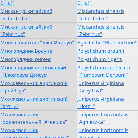
Chief"
Chief"
Мискантус китайский
Miscanthus sinensis
"Silberfeder"
"Silberfeder"
Мискантус китайский
Miscanthus sinensis
"Zebrinus"
"Zebrinus"
Многоколосник "Блю Форчун"
Agastache "Blue Fortune"
Многорядник Брауна
Polystichum braunii
Многорядник ригенс
Polystichum rigens
Многорядник щетинковый
Polystichum setiferum
"Плюмозум Денсум"
"Plumosum Densum"
Можжевельник виргинский
Juniperus virginiana
"Грей Оул"
"Grey Owl"
Можжевельник виргинский
Juniperus virginiana
"Хетци"
"Hetzii"
Можжевельник
Juniperus horizontalis
горизонтальный "Агнешка"
"Agnieszka"
Можжевельник
Juniperus horizontalis
горизонтальный "Айси Блю"
"Icee Blue"