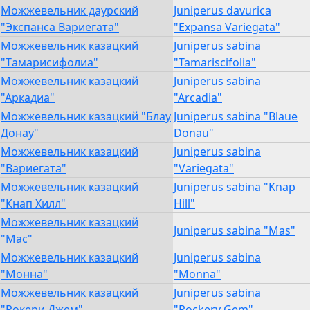
Можжевельник даурский
Juniperus davurica
"Экспанса Вариегата"
"Expansa Variegata"
Можжевельник казацкий
Juniperus sabina
"Tамарисифолиа"
"Tamariscifolia"
Можжевельник казацкий
Juniperus sabina
"Аркадиа"
"Arcadia"
Можжевельник казацкий "Блау
Juniperus sabina "Blaue
Донау"
Donau"
Можжевельник казацкий
Juniperus sabina
"Вариегата"
"Variegata"
Можжевельник казацкий
Juniperus sabina "Knap
"Кнап Хилл"
Hill"
Можжевельник казацкий
Juniperus sabina "Mas"
"Мас"
Можжевельник казацкий
Juniperus sabina
"Монна"
"Monna"
Можжевельник казацкий
Juniperus sabina
"Рокери Джем"
"Rockery Gem"