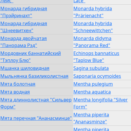
Лейс"
Lace"
Монарда гибридная
Monarda hybrida
"Прэйринахт"
"Prärienacht"
Монарда гибридная
Monarda hybrida
"Шнеевитхен"
"Schneewittchen"
Монарда двойчатая
Monarda didyma
"Панорама Рэд"
"Panorama Red"
Мордовник баннатийский
Echinops bannaticus
"Тэплоу Блю"
"Taplow Blue"
Мшанка шиловидная
Sagina subulata
Мыльнянка базиликолистная
Saponaria ocymoides
Мята болотная
Mentha pulegium
Мята водная
Mentha aquatica
Мята длиннолистная "Сильвер
Mentha longifolia "Silver
Форм"
Form"
Mentha piperita
Мята перечная "Ананасминце"
"Ananasminze"
Mentha piperita