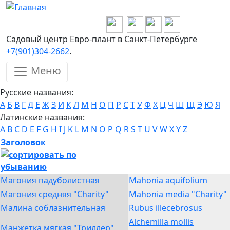
Перейти к основному содержанию
Садовый центр Евро-плант в Санкт-Петербурге
+7(901)304-2662
.
Меню
Русские названия:
А
Б
В
Г
Д
Е
Ж
З
И
К
Л
М
Н
О
П
Р
С
Т
У
Ф
Х
Ц
Ч
Ш
Щ
Э
Ю
Я
Латинские названия:
A
B
C
D
E
F
G
H
I
J
K
L
M
N
O
P
Q
R
S
T
U
V
W
X
Y
Z
Заголовок
Магония падуболистная
Mahonia aquifolium
Магония средняя "Charity"
Mahonia media "Charity"
Малина соблазнительная
Rubus illecebrosus
Alchemilla mollis
Манжетка мягкая "Триллер"