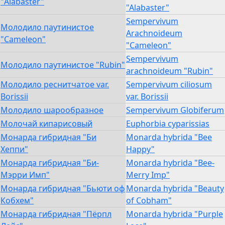
"Alabaster"
"Alabaster"
Sempervivum
Молодило паутинистое
Arachnoideum
"Cameleon"
"Cameleon"
Sempervivum
Молодило паутинистое "Rubin"
arachnoideum "Rubin"
Молодило реснитчатое var.
Sempervivum ciliosum
Borissii
var. Borissii
Молодило шарообразное
Sempervivum Globiferum
Молочай кипарисовый
Euphorbia cyparissias
Монарда гибридная "Би
Monarda hybrida "Bee
Хеппи"
Happy"
Монарда гибридная "Би-
Monarda hybrida "Bee-
Мэрри Имп"
Merry Imp"
Монарда гибридная "Бьюти оф
Monarda hybrida "Beauty
Кобхем"
of Cobham"
Монарда гибридная "Пёрпл
Monarda hybrida "Purple