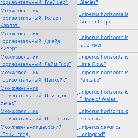
горизонтальный "Глейшер"
"Glacier"
Можжевельник
Juniperus horizontalis
горизонтальный "Голден
"Golden Carpet"
Карпет"
Можжевельник
Juniperus horizontalis
горизонтальный "Джейд
"Jade River"
Ривер"
Можжевельник
Juniperus horizontalis
горизонтальный "Лайм Глоу"
"Lime Glow"
Можжевельник
Juniperus horizontalis
горизонтальный "Панкейк"
"Pancake"
Можжевельник
Juniperus horizontalis
горизонтальный "Принц оф
"Prince of Wales"
Уэльс"
Можжевельник
Juniperus horizantalis
горизонтальный "Прострата"
"Prostrata"
Можжевельник даурский
Juniperus davurica
"Ленинград"
"Leningrad"