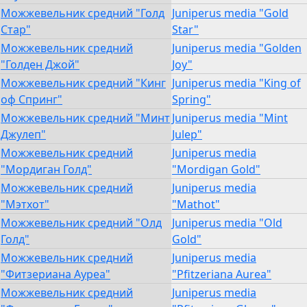
Можжевельник средний "Голд
Juniperus media "Gold
Стар"
Star"
Можжевельник средний
Juniperus media "Golden
"Голден Джой"
Joy"
Можжевельник средний "Кинг
Juniperus media "King of
оф Спринг"
Spring"
Можжевельник средний "Минт
Juniperus media "Mint
Джулеп"
Julep"
Можжевельник средний
Juniperus media
"Мордиган Голд"
"Mordigan Gold"
Можжевельник средний
Juniperus media
"Мэтхот"
"Mathot"
Можжевельник средний "Олд
Juniperus media "Old
Голд"
Gold"
Можжевельник средний
Juniperus media
"Фитзериана Ауреа"
"Pfitzeriana Aurea"
Можжевельник средний
Juniperus media