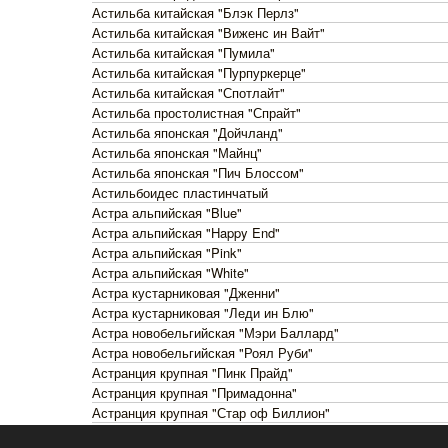
Астильба китайская "Блэк Перлз"
Астильба китайская "Виженс ин Вайт"
Астильба китайская "Пумила"
Астильба китайская "Пурпуркерце"
Астильба китайская "Спотлайт"
Астильба простолистная "Спрайт"
Астильба японская "Дойчланд"
Астильба японская "Майнц"
Астильба японская "Пич Блоссом"
Астильбоидес пластинчатый
Астра альпийская "Blue"
Астра альпийская "Happy End"
Астра альпийская "Pink"
Астра альпийская "White"
Астра кустарниковая "Дженни"
Астра кустарниковая "Леди ин Блю"
Астра новобельгийская "Мэри Баллард"
Астра новобельгийская "Роял Руби"
Астранция крупная "Пинк Прайд"
Астранция крупная "Примадонна"
Астранция крупная "Стар оф Биллион"