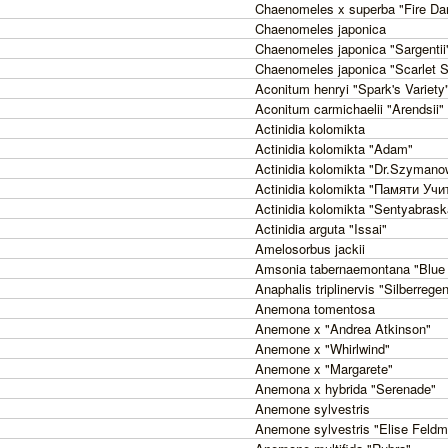
Chaenomeles x superba "Fire Da
Chaenomeles japonica
Chaenomeles japonica "Sargentii
Chaenomeles japonica "Scarlet 
Aconitum henryi "Spark's Variety
Aconitum carmichaelii "Arendsii"
Actinidia kolomikta
Actinidia kolomikta "Adam"
Actinidia kolomikta "Dr.Szymano
Actinidia kolomikta "Памяти Учи
Actinidia kolomikta "Sentyabras
Actinidia arguta "Issai"
Amelosorbus jackii
Amsonia tabernaemontana "Blue 
Anaphalis triplinervis "Silberrege
Anemona tomentosa
Anemone x "Andrea Atkinson"
Anemone x "Whirlwind"
Anemone x "Margarete"
Anemona х hybrida "Serenade"
Anemone sylvestris
Anemone sylvestris "Elise Feld