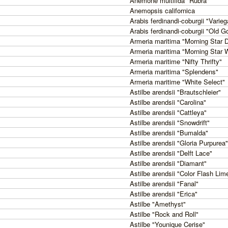
Anemone multifida "Rubra"
Anemopsis californica
Arabis ferdinandi-coburgii "Varieg
Arabis ferdinandi-coburgii "Old G
Armeria maritima "Morning Star 
Armeria maritima "Morning Star 
Armeria maritime "Nifty Thrifty"
Armeria maritima "Splendens"
Armeria maritime "White Select"
Astilbe arendsii "Brautschleier"
Astilbe arendsii "Carolina"
Astilbe arendsii "Cattleya"
Astilbe arendsii "Snowdrift"
Astilbe arendsii "Bumalda"
Astilbe arendsii "Gloria Purpurea"
Astilbe arendsii "Delft Lace"
Astilbe arendsii "Diamant"
Astilbe arendsii "Color Flash Lim
Astilbe arendsii "Fanal"
Astilbe arendsii "Erica"
Astilbe "Amethyst"
Astilbe "Rock and Roll"
Astilbe "Younique Cerise"