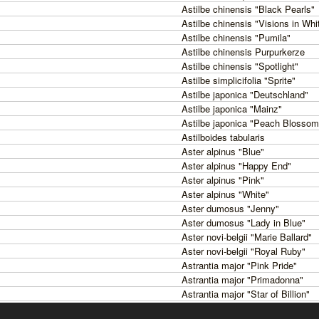
Astilbe chinensis "Black Pearls"
Astilbe chinensis "Visions in Whi
Astilbe chinensis "Pumila"
Astilbe chinensis Purpurkerze
Astilbe chinensis "Spotlight"
Astilbe simplicifolia "Sprite"
Astilbe japonica "Deutschland"
Astilbe japonica "Mainz"
Astilbe japonica "Peach Blossom
Astilboides tabularis
Aster alpinus "Blue"
Aster alpinus "Happy End"
Aster alpinus "Pink"
Aster alpinus "White"
Aster dumosus "Jenny"
Aster dumosus "Lady in Blue"
Aster novi-belgii "Marie Ballard"
Aster novi-belgii "Royal Ruby"
Astrantia major "Pink Pride"
Astrantia major "Primadonna"
Astrantia major "Star of Billion"