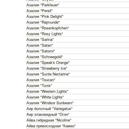
Азалия "Parkfeuer"
Азалия "Persil"
Азалия "Pink Delight"
Азалия "Rajmunde"
Азалия "Rosenkopfchen"
Азалия "Rosy Lights"
Азалия "Sarina"
Азалия "Satan"
Азалия "Satomi"
Азалия "Schneegold"
Азалия "Speak's Orange"
Азалия "Strawberry Ice"
Азалия "Sunte Nectarine"
Азалия "Toucan"
Азалия "Tunis"
Азалия "Western Lights"
Азалия "White Lights"
Азалия "Windsor Sunbeam"
Аир болотный "Variegatus"
Аир злаковидный "Огон"
Айва гибридная "Nicoline"
Айва превосходная "Камео"