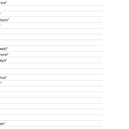
nce"
"
Storm"
"
wski"
теля"
kaya"
Ice"
n"
man"