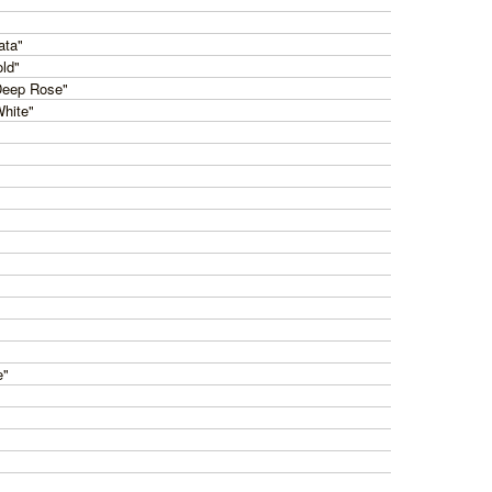
ata"
old"
Deep Rose"
White"
e"