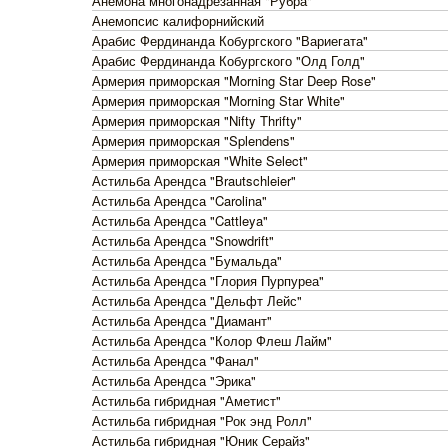
Анемона многонадрезанная "Рубра"
Анемопсис калифорнийский
Арабис Фердинанда Кобургского "Вариегата"
Арабис Фердинанда Кобургского "Олд Голд"
Армерия приморская "Morning Star Deep Rose"
Армерия приморская "Morning Star White"
Армерия приморская "Nifty Thrifty"
Армерия приморская "Splendens"
Армерия приморская "White Select"
Астильба Арендса "Brautschleier"
Астильба Арендса "Carolina"
Астильба Арендса "Cattleya"
Астильба Арендса "Snowdrift"
Астильба Арендса "Бумальда"
Астильба Арендса "Глория Пурпуреа"
Астильба Арендса "Дельфт Лейс"
Астильба Арендса "Диамант"
Астильба Арендса "Колор Флеш Лайм"
Астильба Арендса "Фанал"
Астильба Арендса "Эрика"
Астильба гибридная "Аметист"
Астильба гибридная "Рок энд Ролл"
Астильба гибридная "Юник Серайз"