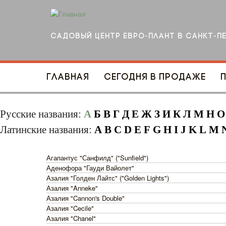
Перейти к основному содержанию
Садовый центр Евро-плант в Санкт-П
Главная
Сегодня в продаже
Русские названия:
А
Б
В
Г
Д
Е
Ж
З
И
К
Л
М
Н
О
Латинские названия:
A
B
C
D
E
F
G
H
I
J
K
L
M
Агапантус "Санфилд" ("Sunfield")
Аденофора "Гауди Вайолет"
Азалия "Голден Лайтс" ("Golden Lights")
Азалия "Anneke"
Азалия "Cannon's Double"
Азалия "Cecile"
Азалия "Chanel"