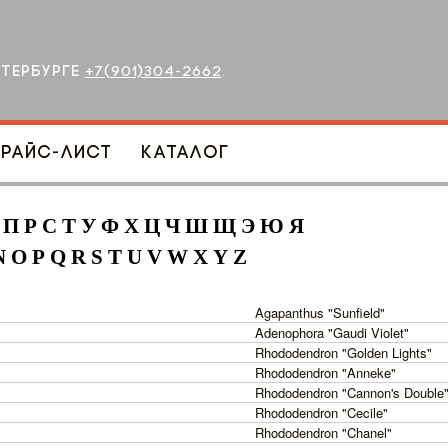
етербурге
+7(901)304-2662
.
Прайс-лист
Каталог
П
Р
С
Т
У
Ф
Х
Ц
Ч
Ш
Щ
Э
Ю
Я
N
O
P
Q
R
S
T
U
V
W
X
Y
Z
Agapanthus "Sunfield"
Adenophora "Gaudi Violet"
Rhododendron "Golden Lights"
Rhododendron "Anneke"
Rhododendron "Cannon's Double
Rhododendron "Cecile"
Rhododendron "Chanel"